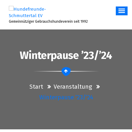
Zum
Inhalt
springen
Gemeinnütziger Gebrauchshundeverein seit 1992
Winterpause ’23/’24
Start
Veranstaltung
Winterpause ’23/’24