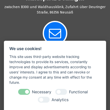
zwischen B300 und Waldhausklink, Zufahrt über Deuringer
Straße, 86356 Neusäß
We use cookies!
Info@Hundefreunde-Schmuttertal.de
This site uses third-party website tracking
technologies to provide its services, constantly
Email
improve and display advertisements according to
users' interests. I agree to this and can revoke or
change my consent at any time with effect for the
future.
Necessary
Functional
Analytics
0160 - 2 45 60 68