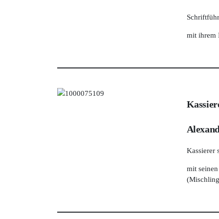
Schriftführ
mit ihrem 
Kassier
Alexan
Kassierer 
mit seine
(Mischling