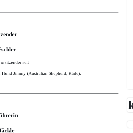
tzender
Eschler
orsitzender seit
m Hund Jimmy (Australian Shepherd, Rüde).
führerin
Jäckle