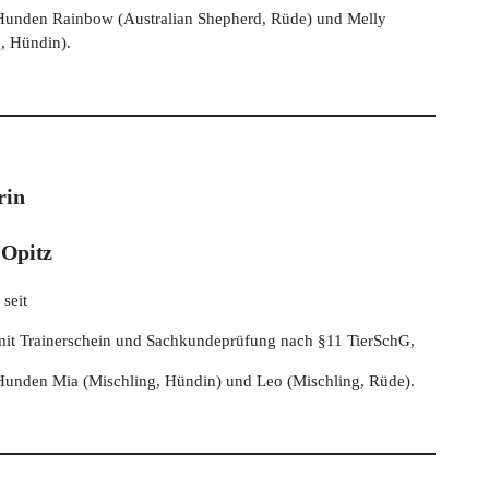
 Hunden Rainbow (Australian Shepherd, Rüde) und Melly
, Hündin).
rin
 Opitz
 seit
 mit Trainerschein und Sachkundeprüfung nach §11 TierSchG,
 Hunden Mia (Mischling, Hündin) und Leo (Mischling, Rüde).