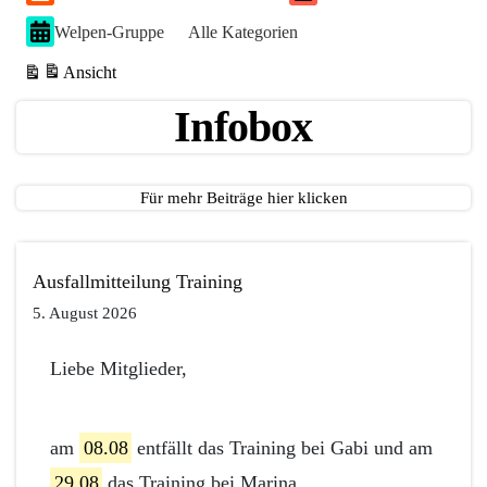
n
n
t
t
2
Welpen-Gruppe
Alle Kategorien
g)
g)
u
u
6
n
n
Ansicht
g)
g)
ausdrucken
Infobox
Für mehr Beiträge hier klicken
Ausfallmitteilung Training
5. August 2026
Liebe Mitglieder,
am
08.08
entfällt das Training bei Gabi und am
29.08
das Training bei Marina.