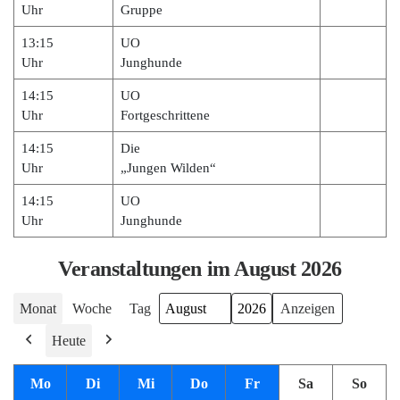
Uhr
Gruppe
13:15
UO
Uhr
Junghunde
14:15
UO
Uhr
Fortgeschrittene
14:15
Die
Uhr
„Jungen Wilden“
14:15
UO
Uhr
Junghunde
Veranstaltungen im August 2026
Monat
Woche
Tag
Monat
Jahr
Heute
Zurück
Weiter
Mo
M
Di
D
Mi
M
Do
D
Fr
F
Sa
S
So
S