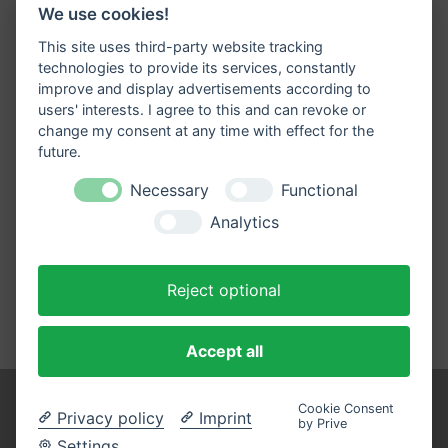
We use cookies!
Info@Hundefreunde-Schmuttertal.de
This site uses third-party website tracking
technologies to provide its services, constantly
Email
improve and display advertisements according to
users' interests. I agree to this and can revoke or
change my consent at any time with effect for the
future.
Necessary
Functional
Analytics
0160 - 2 45 60 68
Mobiltelefon
Reject optional
Accept all
Cookie Consent
Copyright © 2026 Hundefreunde-Schmuttertal EV | Powered by
Privacy policy
Imprint
by Prive
EventPress WordPress Theme
Settings