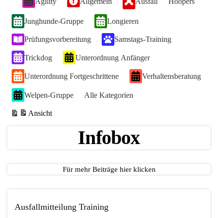
Agility
Allgemein
Ausfall
Hoopers
Kategorie
ohne
Junghunde-Gruppe
Longieren
Titel
Prüfungsvorbereitung
Samstags-Training
Trickdog
Unterordnung Anfänger
Unterordnung Fortgeschrittene
Verhaltensberatung
Welpen-Gruppe
Alle Kategorien
Ansicht
ausdrucken
Infobox
Für mehr Beiträge hier klicken
Ausfallmitteilung Training